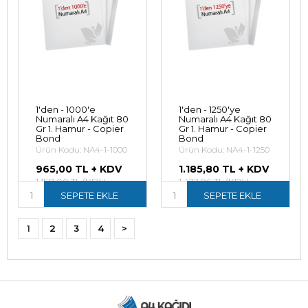
1'den - 1000'e
1'den - 1250'ye
Numaralı A4 Kağıt 80
Numaralı A4 Kağıt 80
Gr 1. Hamur - Copier
Gr 1. Hamur - Copier
Bond
Bond
Ürün Kodu: NA4-1-1000
Ürün Kodu: NA4-1-1250
965,00 TL + KDV
1.185,80 TL + KDV
1.158,00 TL (KDV
1.422,96 TL (KDV
Dahil)
SEPETE EKLE
Dahil)
SEPETE EKLE
1
2
3
4
>