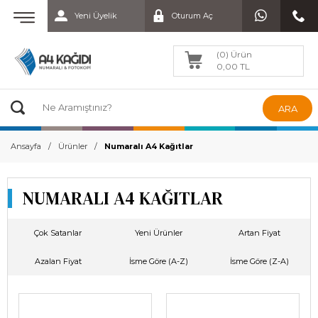
Yeni Üyelik
Oturum Aç
(0) Ürün
0,00 TL
ARA
Ansayfa
Ürünler
Numaralı A4 Kağıtlar
NUMARALI A4 KAĞITLAR
Çok Satanlar
Yeni Ürünler
Artan Fiyat
Azalan Fiyat
İsme Göre (A-Z)
İsme Göre (Z-A)