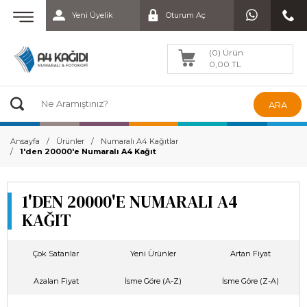
Yeni Üyelik
Oturum Aç
(0) Ürün
0,00 TL
ARA
Ansayfa
Ürünler
Numaralı A4 Kağıtlar
1'den 20000'e Numaralı A4 Kağıt
1'DEN 20000'E NUMARALI A4
KAĞIT
Çok Satanlar
Yeni Ürünler
Artan Fiyat
Azalan Fiyat
İsme Göre (A-Z)
İsme Göre (Z-A)