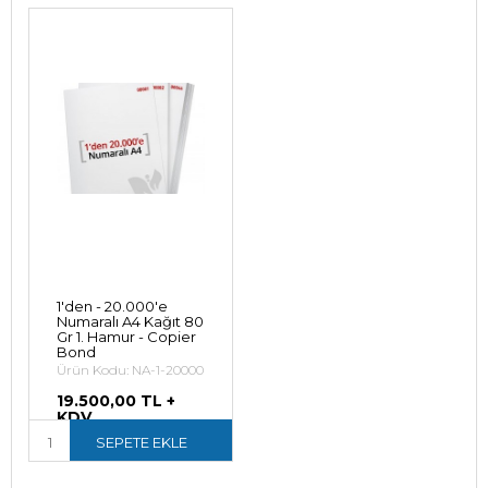
1'den - 20.000'e
Numaralı A4 Kağıt 80
Gr 1. Hamur - Copier
Bond
Ürün Kodu: NA-1-20000
19.500,00 TL +
KDV
23.400,00 TL (KDV
SEPETE EKLE
Dahil)