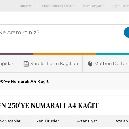
Kurumsal
Sıkça Sorulan Sorular
Kampanyalar
Fiyat Listes
ğıtları
Sürekli Form Kağıtları
Matbuu Defterl
50'ye Numaralı A4 Kağıt
EN 250'YE NUMARALI A4 KAĞIT
ok Satanlar
Yeni Ürünler
Artan Fiyat
Azalan 