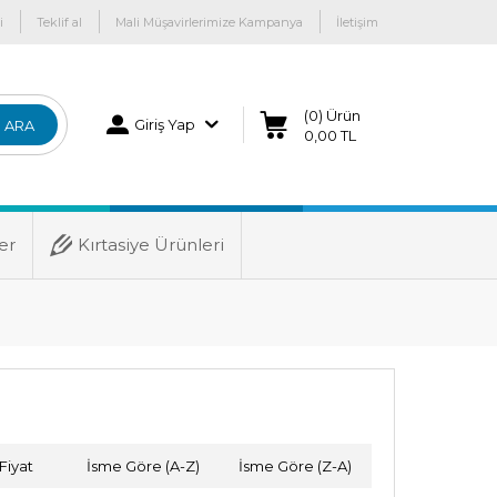
i
Teklif al
Mali Müşavirlerimize Kampanya
İletişim
(0) Ürün
Giriş Yap
ARA
0,00 TL
er
Kırtasiye Ürünleri
Fiyat
İsme Göre (A-Z)
İsme Göre (Z-A)