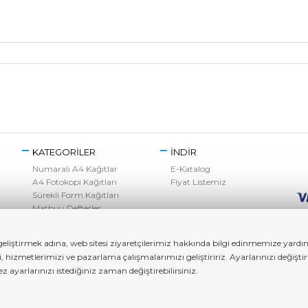
KATEGORİLER
İNDİR
Numaralı A4 Kağıtlar
E-Katalog
A4 Fotokopi Kağıtları
Fiyat Listemiz
Sürekli Form Kağıtları
Matbuu Defterler
Kırtasiye Ürünleri
Toner Grubu
liştirmek adına, web sitesi ziyaretçilerimiz hakkında bilgi edinmemize yardımc
zi, hizmetlerimizi ve pazarlama çalışmalarımızı geliştiririz. Ayarlarınızı değ
ayarlarınızı istediğiniz zaman değiştirebilirsiniz.