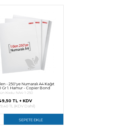
den - 250'ye Numaralı A4 Kağıt
 Gr 1. Hamur - Copier Bond
ün Kodu: NA4-1-250
49,50 TL + KDV
9,40 TL (KDV Dahil)
SEPETE EKLE