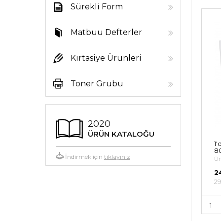
Sürekli Form
Kağıtları
Matbuu Defterler
Kırtasiye Ürünleri
Toner Grubu
2020
ÜRÜN KATALOĞU
1'
80
İndirmek için
tıklayınız
Ür
2
29