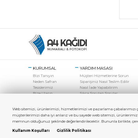
KURUMSAL
YARDIM MASASI
Bizi Tanıyın
Müşteri Hizmetlerine Sorun
Neden Safran
Siparişiniz Nasıl Teslim Edilir
Tesislerimiz
Nasıl İade Yapabilirim
Bize Ulaşın
Sıkça Sorulan Sorular
Web sitemizi, ürünlerimizi, hizmetlerimizi ve pazarlama çabalarımızı ge
müşterilerimizi daha iyi anlarız ve bu sayede web sitemizi, ürünlerimi
memnun olduğunuz şeklinde değerlendirilecektir. Bununla birlikte, çerez 
Kullanım Koşulları
Gizlilik Politikası
a4kagidi.com - Copyright© 2022 Tüm Hakları Saklıdır.