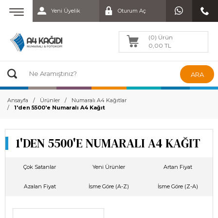
Yeni Üyelik
Oturum Aç
(0) Ürün
0,00 TL
ARA
Ansayfa
Ürünler
Numaralı A4 Kağıtlar
1'den 5500'e Numaralı A4 Kağıt
1'DEN 5500'E NUMARALI A4 KAĞIT
Çok Satanlar
Yeni Ürünler
Artan Fiyat
Azalan Fiyat
İsme Göre (A-Z)
İsme Göre (Z-A)