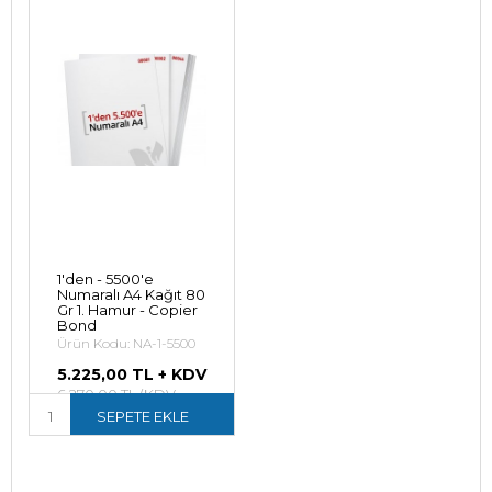
1'den - 5500'e
Numaralı A4 Kağıt 80
Gr 1. Hamur - Copier
Bond
Ürün Kodu: NA-1-5500
5.225,00 TL + KDV
6.270,00 TL (KDV
Dahil)
SEPETE EKLE