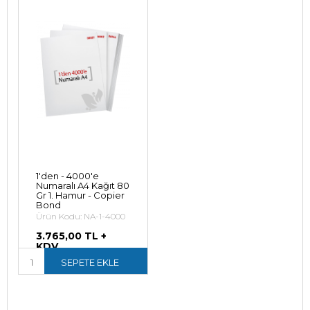
1'den - 4000'e
Numaralı A4 Kağıt 80
Gr 1. Hamur - Copier
Bond
Ürün Kodu: NA-1-4000
3.765,00 TL +
KDV
4.518,00 TL (KDV
SEPETE EKLE
Dahil)