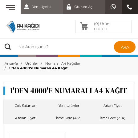
Yeni Üyelik
Oturum Aç
(0) Ürün
0,00 TL
ARA
Ansayfa
Ürünler
Numaralı A4 Kağıtlar
1'den 4000'e Numaralı A4 Kağıt
1'DEN 4000'E NUMARALI A4 KAĞIT
Çok Satanlar
Yeni Ürünler
Artan Fiyat
Azalan Fiyat
İsme Göre (A-Z)
İsme Göre (Z-A)