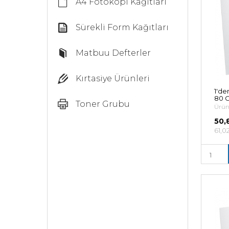
A4 Fotokopi Kağıtları
Sürekli Form Kağıtları
Matbuu Defterler
Kırtasiye Ürünleri
1'de
80 G
Toner Grubu
Ürün
50,
61,0