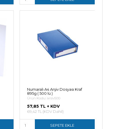
Numaralı A4 Arşiv Dosyası Kraf
895g ( 500 lü )
Ürün Kodu: arsiv500
57,85 TL + KDV
69,42 TL (KDV Dahil)
SEPETE EKLE