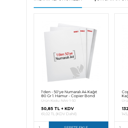
1'den - 50'ye Numaralı A4 Kağıt
Cop
80 Gr 1. Hamur - Copier Bond
Kağ
Ürün Kodu: NA4-1-50
Ürü
50,85 TL + KDV
13
61,02 TL (KDV Dahil)
145
SEPETE EKLE