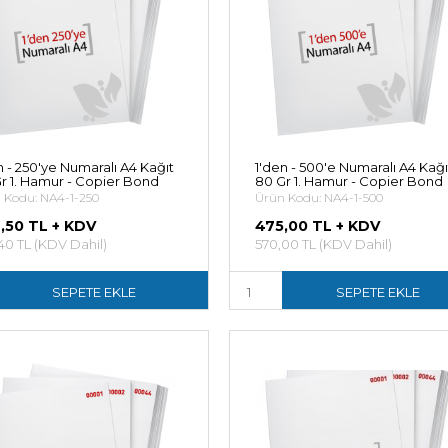
n - 250'ye Numaralı A4 Kağıt
1'den - 500'e Numaralı A4 Kağı
r 1. Hamur - Copier Bond
80 Gr 1. Hamur - Copier Bond
 Kodu: NA4-1-250
Ürün Kodu: NA4-1-500
,50 TL + KDV
475,00 TL + KDV
40 TL (KDV Dahil)
570,00 TL (KDV Dahil)
SEPETE EKLE
SEPETE EKLE