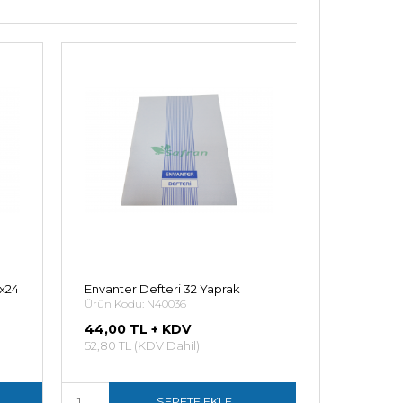
1x24
Envanter Defteri 32 Yaprak
Ürün Kodu: N40036
44,00 TL + KDV
52,80 TL (KDV Dahil)
SEPETE EKLE