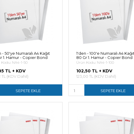
n - 50'ye Numaralı A4 Kağıt
1'den - 100'e Numaralı A4 Kağı
r 1. Hamur - Copier Bond
80 Gr 1. Hamur - Copier Bond
 Kodu: NA4-1-50
Ürün Kodu: NA4-1-100
85 TL + KDV
102,50 TL + KDV
2 TL (KDV Dahil)
123,00 TL (KDV Dahil)
SEPETE EKLE
SEPETE EKLE