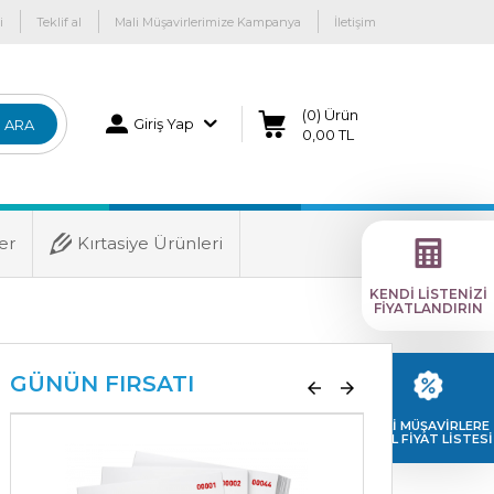
i
Teklif al
Mali Müşavirlerimize Kampanya
İletişim
(0) Ürün
Giriş Yap
ARA
0,00 TL
er
Kırtasiye Ürünleri
KENDİ LİSTENİZİ
FİYATLANDIRIN
GÜNÜN FIRSATI
MALİ MÜŞAVİRLERE
ÖZEL FİYAT LİSTESİ