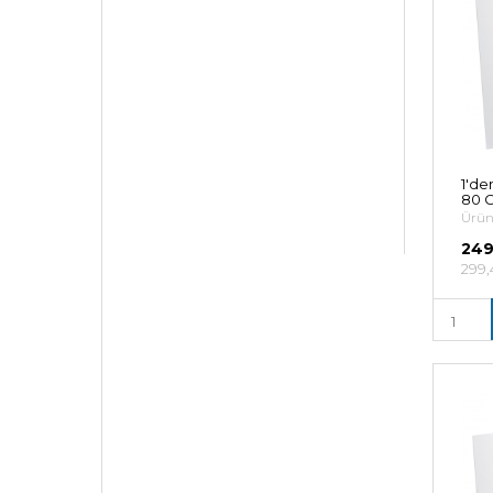
1'de
80 G
Ürün
249
299,