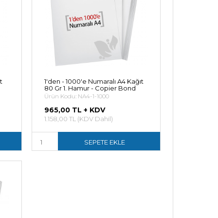
t
1'den - 1000'e Numaralı A4 Kağıt
80 Gr 1. Hamur - Copier Bond
Ürün Kodu: NA4-1-1000
965,00 TL + KDV
1.158,00 TL (KDV Dahil)
SEPETE EKLE