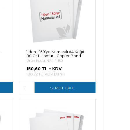
t
1'den - 150'ye Numaralı A4 Kağıt
80 Gr 1. Hamur - Copier Bond
Ürün Kodu: NA4-1-150
150,60 TL + KDV
180,72 TL (KDV Dahil)
SEPETE EKLE