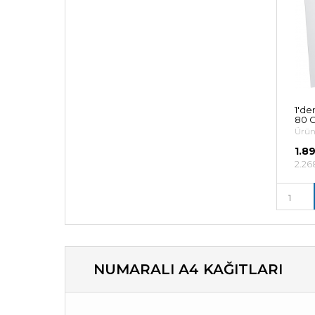
1'de
80 G
Ürün
1.8
2.26
NUMARALI A4 KAĞITLARI