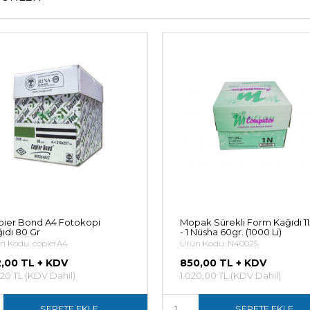
ier Bond A4 Fotokopi
Mopak Sürekli Form Kağıdı 1
ıdı 80 Gr
- 1 Nüsha 60gr. (1000 Li)
n Kodu: copierA4
Ürün Kodu: N40025
2,00 TL + KDV
850,00 TL + KDV
,20 TL (KDV Dahil)
1.020,00 TL (KDV Dahil)
SEPETE EKLE
SEPETE EKLE