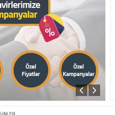
Hp 83a-85a Siyah Muadil Toner Cf283a -
Cf285a
Ürün Kodu: N40072
185,00 TL + KDV
222,00 TL (KDV Dahil)
SEPETE EKLE
RÜNLER