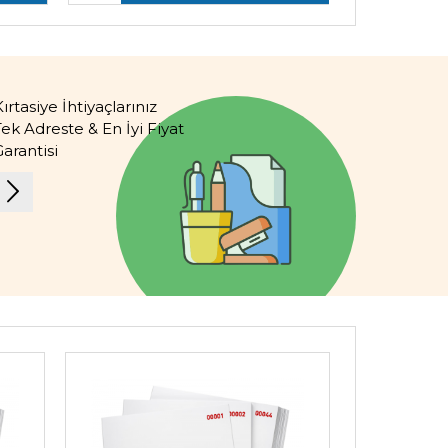
ırtasiye İhtiyaçlarınız
Tek Adreste & En İyi Fiyat
arantisi