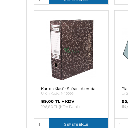
Karton Klasör Safran- Alemdar
Pla
Ürün Kodu: N40056
Ürü
89,00 TL + KDV
95
106,80 TL (KDV Dahil)
114
SEPETE EKLE