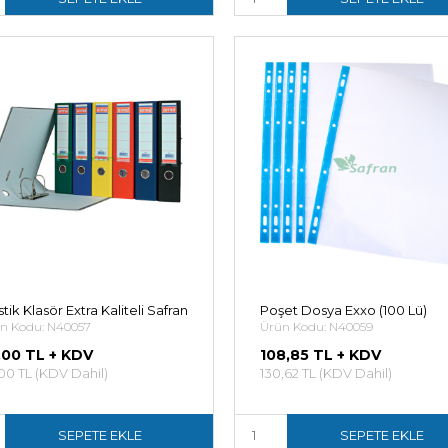
stik Klasör Extra Kaliteli Safran
Poşet Dosya Exxo (100 Lü)
n Kodu: N40057
Ürün Kodu: N40059
,00 TL + KDV
108,85 TL + KDV
,00 TL (KDV Dahil)
130,62 TL (KDV Dahil)
SEPETE EKLE
SEPETE EKLE