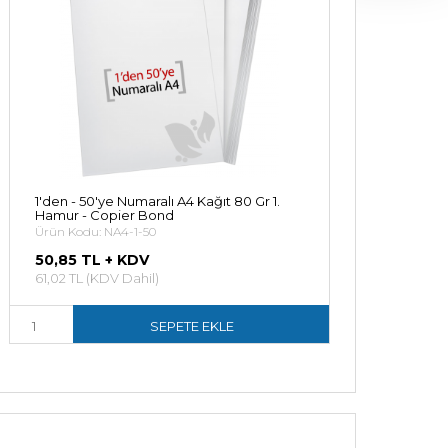
1'den - 50'ye Numaralı A4 Kağıt 80 Gr 1.
Copier Bond A4 Fot
Hamur - Copier Bond
Ürün Kodu: copierA4
Ürün Kodu: NA4-1-50
132,00 TL + KDV
50,85 TL + KDV
145,20 TL (KDV Dahil
61,02 TL (KDV Dahil)
SEPETE EKLE
S