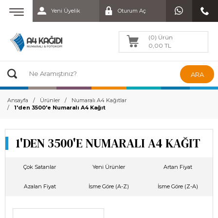
Yeni Üyelik
Oturum Aç
(0) Ürün
0,00 TL
ARA
Ansayfa
Ürünler
Numaralı A4 Kağıtlar
1'den 3500'e Numaralı A4 Kağıt
1'DEN 3500'E NUMARALI A4 KAĞIT
Çok Satanlar
Yeni Ürünler
Artan Fiyat
Azalan Fiyat
İsme Göre (A-Z)
İsme Göre (Z-A)