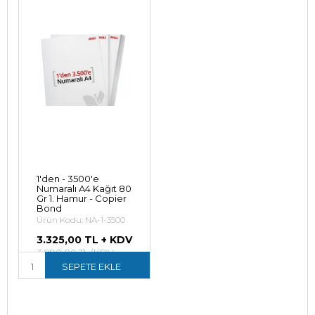
1'den - 3500'e
Numaralı A4 Kağıt 80
Gr 1. Hamur - Copier
Bond
Ürün Kodu: NA-1-3500
3.325,00 TL + KDV
3.990,00 TL (KDV
Dahil)
SEPETE EKLE