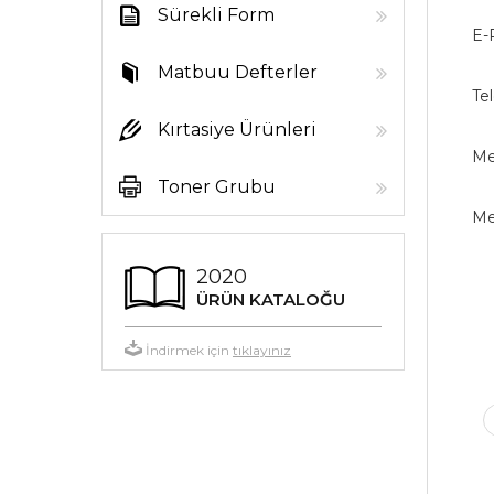
Sürekli Form
E-
Kağıtları
Matbuu Defterler
Te
Kırtasiye Ürünleri
Me
Toner Grubu
Me
2020
ÜRÜN KATALOĞU
İndirmek için
tıklayınız