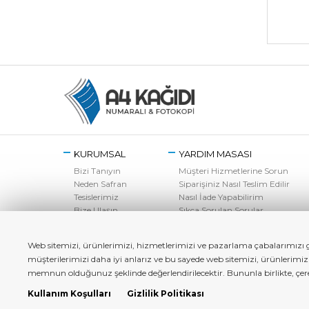
KURUMSAL
YARDIM MASASI
Bizi Tanıyın
Müşteri Hizmetlerine Sorun
Neden Safran
Siparişiniz Nasıl Teslim Edilir
Tesislerimiz
Nasıl İade Yapabilirim
Bize Ulaşın
Sıkça Sorulan Sorular
Web sitemizi, ürünlerimizi, hizmetlerimizi ve pazarlama çabalarımızı ge
müşterilerimizi daha iyi anlarız ve bu sayede web sitemizi, ürünlerimi
memnun olduğunuz şeklinde değerlendirilecektir. Bununla birlikte, çerez 
Kullanım Koşulları
Gizlilik Politikası
a4kagidi.com - Copyright© 2022 Tüm Hakları Saklıdır.