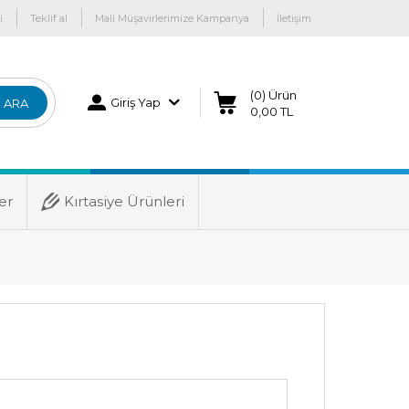
i
Teklif al
Mali Müşavirlerimize Kampanya
İletişim
(0) Ürün
Giriş Yap
ARA
0,00 TL
er
Kırtasiye Ürünleri