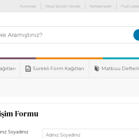
Kurumsal
Sıkça Sorulan Sorular
Kampanyalar
Fiyat Listes
ğıtları
Sürekli Form Kağıtları
Matbuu Defterl
tişim Formu
ınız Soyadınız