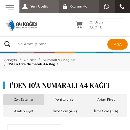
Yeni Üyelik
Oturum Aç
(0) Ürün
0,00 TL
ARA
Ansayfa
Ürünler
Numaralı A4 Kağıtlar
1'den 10'a Numaralı A4 Kağıt
1'DEN 10'A NUMARALI A4 KAĞIT
Çok Satanlar
Yeni Ürünler
Artan Fiyat
Azalan Fiyat
İsme Göre (A-Z)
İsme Göre (Z-A)