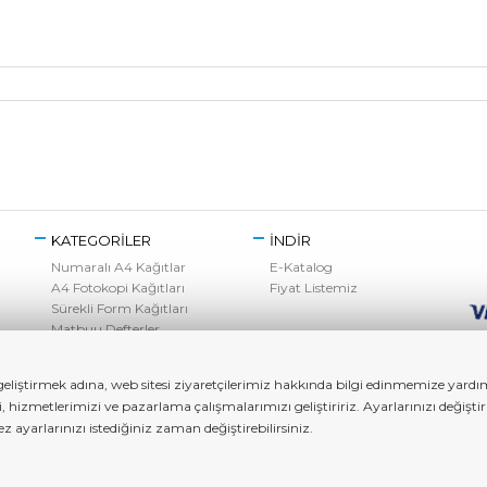
KATEGORİLER
İNDİR
Numaralı A4 Kağıtlar
E-Katalog
A4 Fotokopi Kağıtları
Fiyat Listemiz
Sürekli Form Kağıtları
Matbuu Defterler
Kırtasiye Ürünleri
Toner Grubu
liştirmek adına, web sitesi ziyaretçilerimiz hakkında bilgi edinmemize yardımc
zi, hizmetlerimizi ve pazarlama çalışmalarımızı geliştiririz. Ayarlarınızı değ
ayarlarınızı istediğiniz zaman değiştirebilirsiniz.