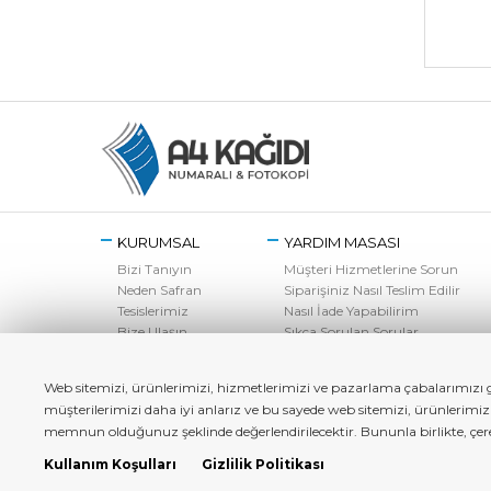
KURUMSAL
YARDIM MASASI
Bizi Tanıyın
Müşteri Hizmetlerine Sorun
Neden Safran
Siparişiniz Nasıl Teslim Edilir
Tesislerimiz
Nasıl İade Yapabilirim
Bize Ulaşın
Sıkça Sorulan Sorular
Web sitemizi, ürünlerimizi, hizmetlerimizi ve pazarlama çabalarımızı ge
müşterilerimizi daha iyi anlarız ve bu sayede web sitemizi, ürünlerimi
memnun olduğunuz şeklinde değerlendirilecektir. Bununla birlikte, çerez 
Kullanım Koşulları
Gizlilik Politikası
a4kagidi.com - Copyright© 2022 Tüm Hakları Saklıdır.