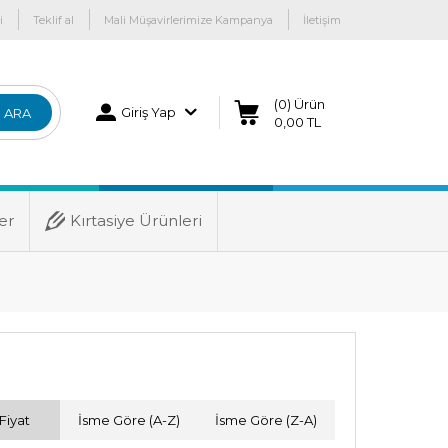
i
Teklif al
Mali Müşavirlerimize Kampanya
İletişim
(0) Ürün
Giriş Yap
ARA
0,00 TL
er
Kırtasiye Ürünleri
Fiyat
İsme Göre (A-Z)
İsme Göre (Z-A)