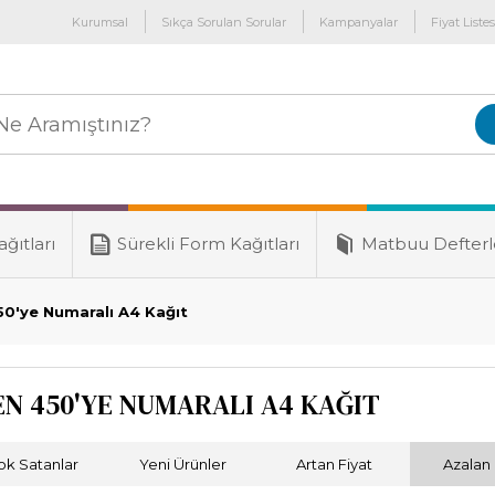
Kurumsal
Sıkça Sorulan Sorular
Kampanyalar
Fiyat Listes
ğıtları
Sürekli Form Kağıtları
Matbuu Defterl
50'ye Numaralı A4 Kağıt
EN 450'YE NUMARALI A4 KAĞIT
ok Satanlar
Yeni Ürünler
Artan Fiyat
Azalan 