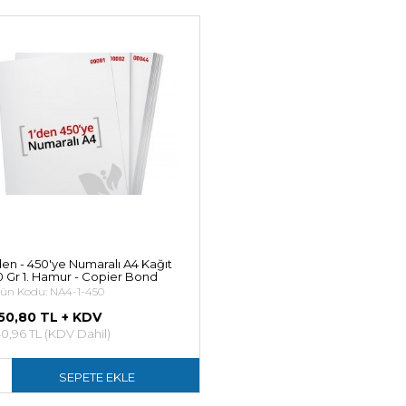
den - 450'ye Numaralı A4 Kağıt
 Gr 1. Hamur - Copier Bond
ün Kodu: NA4-1-450
50,80 TL + KDV
0,96 TL (KDV Dahil)
SEPETE EKLE