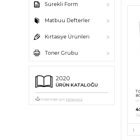
Sürekli Form
Kağıtları
Matbuu Defterler
Kırtasiye Ürünleri
Toner Grubu
2020
ÜRÜN KATALOĞU
1'
80
İndirmek için
tıklayınız
Ür
4
54